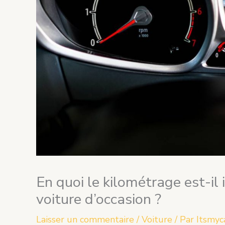
En quoi le kilométrage est-il
voiture d’occasion ?
Laisser un commentaire
/
Voiture
/ Par
Itsmyc