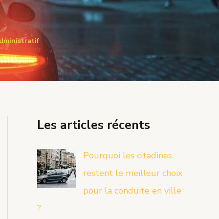
dministratif
Les articles récents
Pourquoi les citadines
restent le meilleur choix
pour la conduite en ville
?