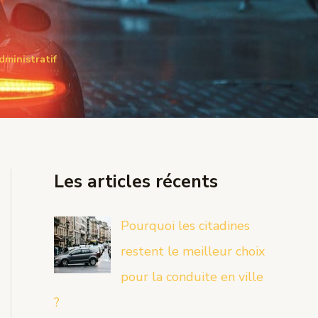
dministratif
Les articles récents
Pourquoi les citadines
restent le meilleur choix
pour la conduite en ville
?