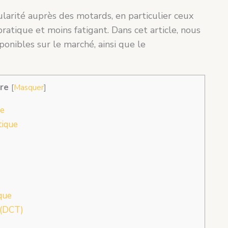
arité auprès des motards, en particulier ceux
atique et moins fatigant. Dans cet article, nous
onibles sur le marché, ainsi que le
re
[
Masquer
]
ue
tique
que
 (DCT)