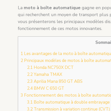
La
moto à boîte automatique
gagne en popul
qui recherchent un moyen de transport plus pr
vous présenterons les principaux modèles disp
fonctionnement de ces motos innovantes.
Sommai
1
Les avantages de la moto à boîte automatiq
2
Principaux modèles de motos à boîte automa
2.1
Honda NC750X DCT
2.2
Yamaha TMAX
2.3
Aprilia Mana 850 GT ABS
2.4
BMW C 650 GT
3
Fonctionnement des motos à boîte automati
3.1
Boîte automatique à double embrayage
3.2
Transmission à variation continue (CVT)