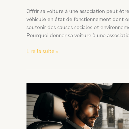
Offrir sa voiture à une association peut êt
véhicule en état de fonctionnement dont on
soutenir des causes sociales et environneme
Pourquoi donner sa voiture à une association
Lire la suite »
Mon
permis
a
été
suspendu,
mais