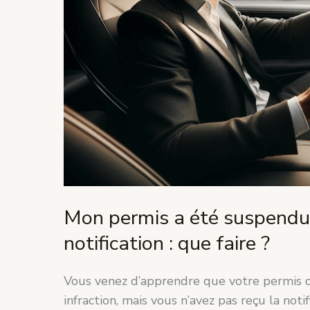
je
n’ai
pas
reçu
la
notification
:
que
faire
?
Mon permis a été suspendu, 
notification : que faire ?
Vous venez d’apprendre que votre permis d
infraction, mais vous n’avez pas reçu la noti