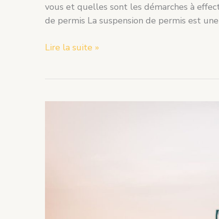
vous et quelles sont les démarches à effe
de permis La suspension de permis est une 
Lire la suite »
Quel
est
le
prix
du
BSR
pour
les
jeunes