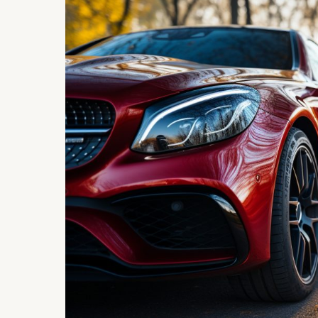
la
plaque
immatriculation
rouge