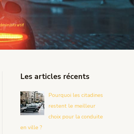
dministratif
Les articles récents
Pourquoi les citadines
restent le meilleur
choix pour la conduite
en ville ?