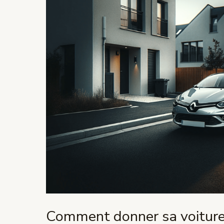
sa
voiture
à
une
association
?
Comment donner sa voiture 